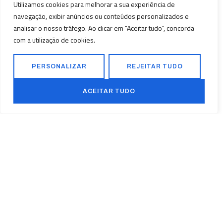
Polo Industrial de Viana PIV
Utilizamos cookies para melhorar a sua experiência de
Lote 219 B, Viana, Luanda,
navegação, exibir anúncios ou conteúdos personalizados e
Angola.
analisar o nosso tráfego. Ao clicar em "Aceitar tudo", concorda
com a utilização de cookies.
+244 922 198 084
+244 923 500 682
geral@tefna.com
PERSONALIZAR
REJEITAR TUDO
Serviços
Sobre Nós
ACEITAR TUDO
Construção Civil
Início
Electricidade
Sobre Nós
Obras Industriais
Serviços
Obras Públicas
Projectos
Contacto
Voltar ao topo
Termos e Condições
Políticas de Privacidade