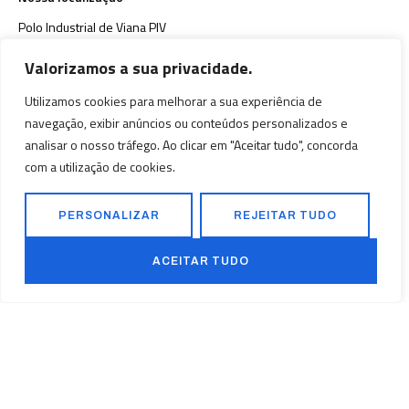
Polo Industrial de Viana PIV
Lote 219 B, Viana, Luanda,
Valorizamos a sua privacidade.
Angola.
Utilizamos cookies para melhorar a sua experiência de
+244 922 198 084
navegação, exibir anúncios ou conteúdos personalizados e
+244 923 500 682
analisar o nosso tráfego. Ao clicar em "Aceitar tudo", concorda
geral@tefna.com
com a utilização de cookies.
Serviços
Sobre Nós
PERSONALIZAR
REJEITAR TUDO
Construção Civil
Início
Electricidade
Sobre Nós
ACEITAR TUDO
Obras Industriais
Serviços
Obras Públicas
Projectos
Contacto
Voltar ao topo