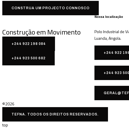
CONSTRUA UM PROJECTO CONNOSCO
Nossa localização
Construção em Movimento
Polo Industrial de V
Luanda, Angola.
+244 922 198 084
+244 922 19
+244 923 500 682
+244 923 50
GERAL@TEF
©2026
TEFNA. TODOS OS DIREITOS RESERVADOS.
top