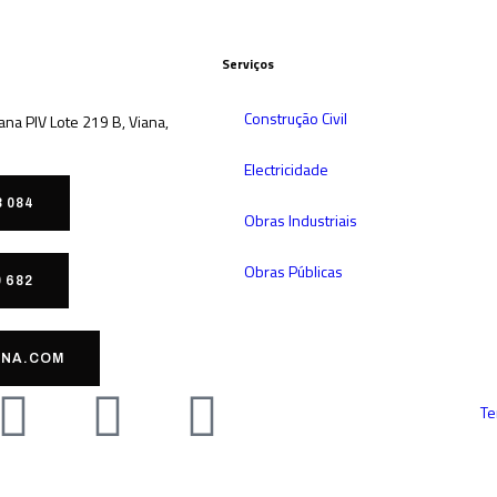
Serviços
Construção Civil
iana PIV Lote 219 B, Viana,
Electricidade
8 084
Obras Industriais
Obras Públicas
0 682
NA.COM
Te