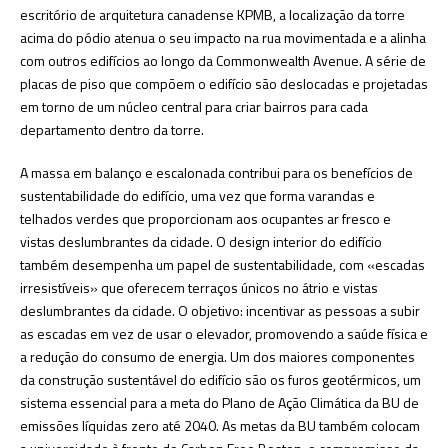
escritório de arquitetura canadense KPMB, a localização da torre
acima do pódio atenua o seu impacto na rua movimentada e a alinha
com outros edifícios ao longo da Commonwealth Avenue. A série de
placas de piso que compõem o edifício são deslocadas e projetadas
em torno de um núcleo central para criar bairros para cada
departamento dentro da torre.
A massa em balanço e escalonada contribui para os benefícios de
sustentabilidade do edifício, uma vez que forma varandas e
telhados verdes que proporcionam aos ocupantes ar fresco e
vistas deslumbrantes da cidade. O design interior do edifício
também desempenha um papel de sustentabilidade, com «escadas
irresistíveis» que oferecem terraços únicos no átrio e vistas
deslumbrantes da cidade. O objetivo: incentivar as pessoas a subir
as escadas em vez de usar o elevador, promovendo a saúde física e
a redução do consumo de energia. Um dos maiores componentes
da construção sustentável do edifício são os furos geotérmicos, um
sistema essencial para a meta do Plano de Ação Climática da BU de
emissões líquidas zero até 2040. As metas da BU também colocam