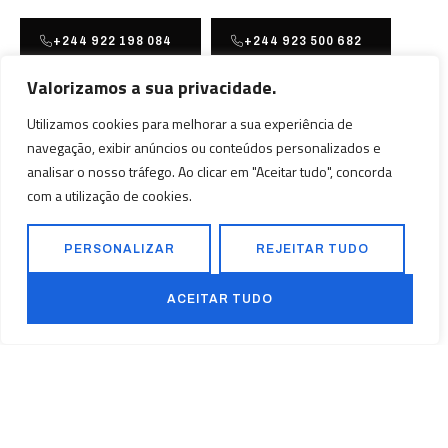
+244 922 198 084
+244 923 500 682
Valorizamos a sua privacidade.
Nossa localização
Utilizamos cookies para melhorar a sua experiência de
Polo Industrial de Viana PIV
navegação, exibir anúncios ou conteúdos personalizados e
Lote 219 B, Viana, Luanda,
analisar o nosso tráfego. Ao clicar em "Aceitar tudo", concorda
Angola.
com a utilização de cookies.
+244 922 198 084
+244 923 500 682
PERSONALIZAR
REJEITAR TUDO
geral@tefna.com
ACEITAR TUDO
Serviços
Sobre Nós
Construção Civil
Início
Electricidade
Sobre Nós
Obras Industriais
Serviços