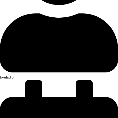
by
eladio