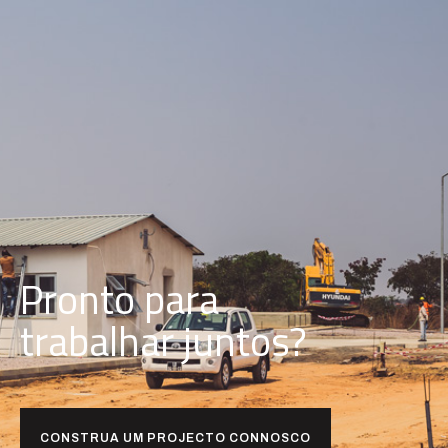
Pronto para
t
r
a
b
a
l
h
a
r
juntos?
CONSTRUA UM PROJECTO CONNOSCO