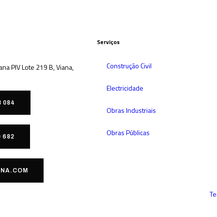
Serviços
Construção Civil
iana PIV Lote 219 B, Viana,
Electricidade
8 084
Obras Industriais
Obras Públicas
0 682
NA.COM
Te